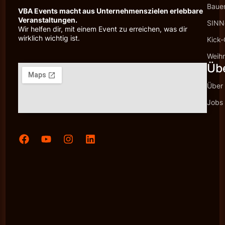
Baue
VBA Events macht aus Unternehmenszielen erlebbare
Veranstaltungen.
SINNc
Wir helfen dir, mit einem Event zu erreichen, was dir
wirklich wichtig ist.
Kick-
Weihn
Üb
Über
Jobs