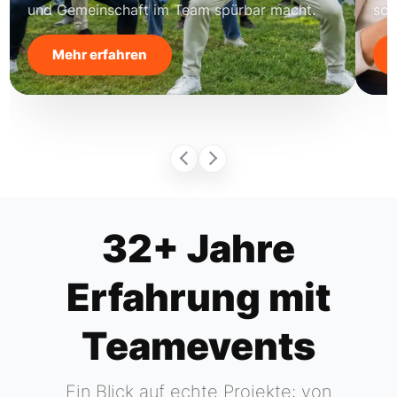
und Gemeinschaft im Team spürbar macht.
sch
Mehr erfahren
32+ Jahre
Erfahrung mit
Teamevents
Ein Blick auf echte Projekte: von