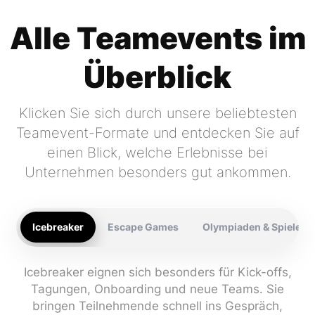
Alle Teamevents im
Überblick
Klicken Sie sich durch unsere beliebtesten
Teamevent-Formate und entdecken Sie auf
einen Blick, welche Erlebnisse bei
Unternehmen besonders gut ankommen.
Icebreaker
Escape Games
Olympiaden & Spiele
Icebreaker eignen sich besonders für Kick-offs,
Tagungen, Onboarding und neue Teams. Sie
bringen Teilnehmende schnell ins Gespräch,