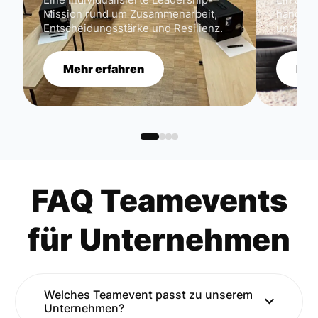
Mission rund um Zusammenarbeit,
handwer
Entscheidungsstärke und Resilienz.
und ec
Mehr erfahren
Meh
FAQ Teamevents
für Unternehmen
Welches Teamevent passt zu unserem
Unternehmen?