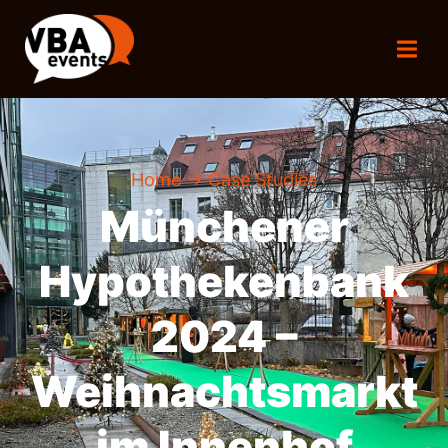
Home
→ Case Studies
Münchener
Hypothekenbank
2024 –
Weihnachtsmarkt
im Innenhof