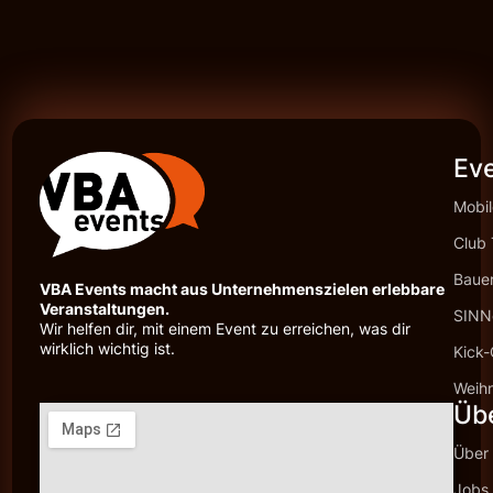
Ev
Mobil
Club 
Baue
VBA Events macht aus Unternehmenszielen erlebbare
Veranstaltungen.
SINNc
Wir helfen dir, mit einem Event zu erreichen, was dir
wirklich wichtig ist.
Kick-
Weihn
Üb
Über
Jobs