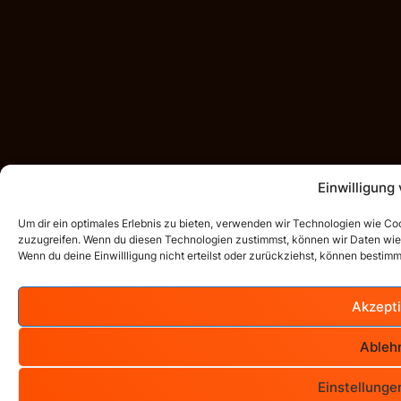
Einwilligung
Um dir ein optimales Erlebnis zu bieten, verwenden wir Technologien wie Co
zuzugreifen. Wenn du diesen Technologien zustimmst, können wir Daten wie d
Wenn du deine Einwillligung nicht erteilst oder zurückziehst, können besti
Akzept
Ableh
Einstellung