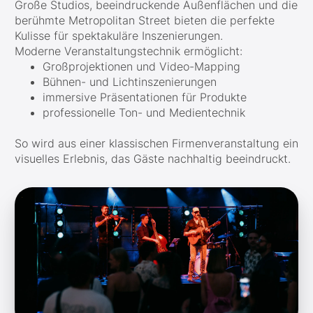
Große Studios, beeindruckende Außenflächen und die
berühmte Metropolitan Street bieten die perfekte
Kulisse für spektakuläre Inszenierungen.
Moderne Veranstaltungstechnik ermöglicht:
Großprojektionen und Video-Mapping
Bühnen- und Lichtinszenierungen
immersive Präsentationen für Produkte
professionelle Ton- und Medientechnik
So wird aus einer klassischen Firmenveranstaltung ein
visuelles Erlebnis, das Gäste nachhaltig beeindruckt.