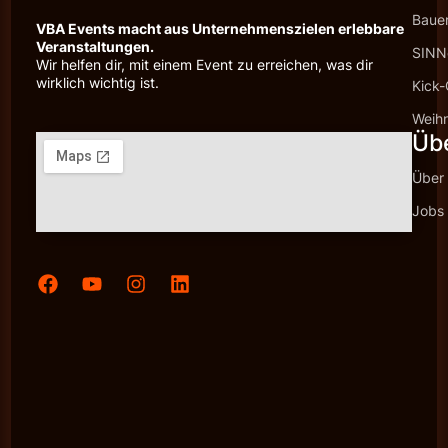
Baue
VBA Events macht aus Unternehmenszielen erlebbare
Veranstaltungen.
SINNc
Wir helfen dir, mit einem Event zu erreichen, was dir
wirklich wichtig ist.
Kick-
Weihn
Üb
Über
Jobs