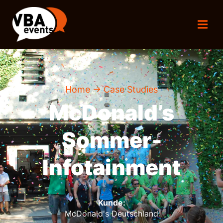
Home
→ Case Studies
McDonald’s
Sommer-
Infotainment
Kunde:
McDonald's Deutschland