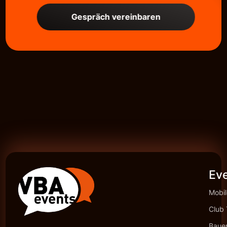
Gespräch vereinbaren
Ev
Mobil
Club 
Baue