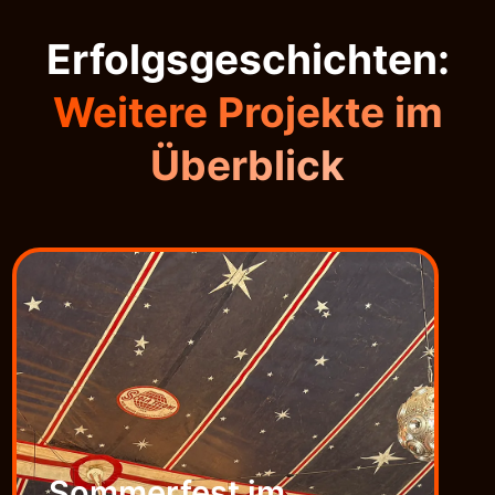
Erfolgsgeschichten:
Weitere Projekte im
Überblick
M
H
Sommerfest im