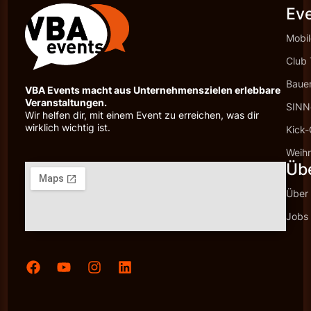
Ev
Mobil
Club 
Baue
VBA Events macht aus Unternehmenszielen erlebbare
Veranstaltungen.
SINNc
Wir helfen dir, mit einem Event zu erreichen, was dir
wirklich wichtig ist.
Kick-
Weihn
Üb
Über
Jobs