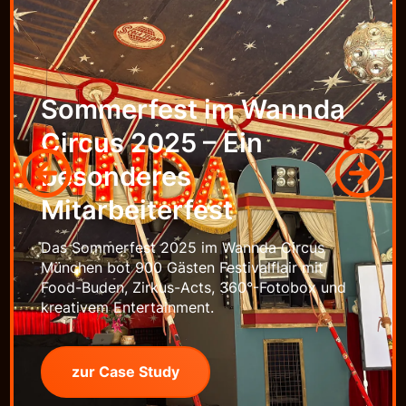
Sommerfest im Wannda
Circus 2025 – Ein
besonderes
Mitarbeiterfest
Das Sommerfest 2025 im Wannda Circus
München bot 900 Gästen Festivalflair mit
Food-Buden, Zirkus-Acts, 360°-Fotobox und
kreativem Entertainment.
zur Case Study